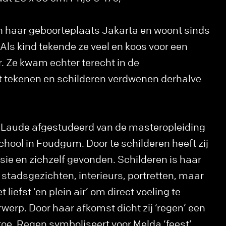
n haar geboorteplaats Jakarta en woont sinds
ls kind tekende ze veel en koos voor een
r. Ze kwam echter terecht in de
 tekenen en schilderen verdwenen derhalve
um Laude afgestudeerd van de masteropleiding
ool in Foudgum. Door te schilderen heeft zij
sie en zichzelf gevonden. Schilderen is haar
stadsgezichten, interieurs, portretten, maar
liefst ‘en plein air’ om direct voeling te
erp. Door haar afkomst dicht zij ‘regen’ een
toe. Regen symboliseert voor Melda ‘feest’