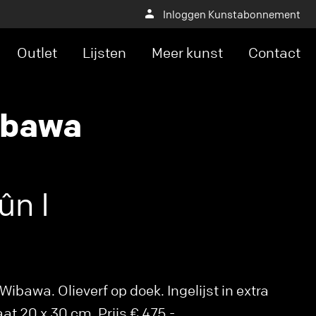
Inloggen Kunstabonnement
Outlet
Lijsten
Meer kunst
Contact
ibawa
ûn I
ibawa. Olieverf op doek. Ingelijst in extra
at 20 x 30 cm. Prijs € 475,-