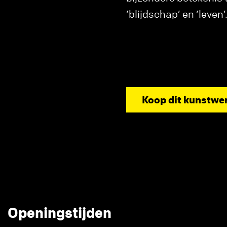
‘blijdschap’ en ‘leven’
Koop dit kunstwe
Openingstijden