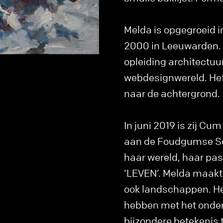
Melda is opgegroeid i
2000 in Leeuwarden. A
opleiding architectuu
webdesignwereld. Het
naar de achtergrond.
In juni 2019 is zij C
aan de Foudgumse Sch
haar wereld, haar pas
‘LEVEN’. Melda maakt 
ook landschappen. Het 
hebben met het onderw
bijzondere betekenis 