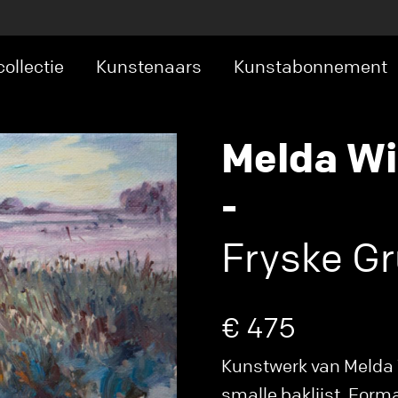
ollectie
Kunstenaars
Kunstabonnement
Melda W
-
Fryske Gr
€ 475
Kunstwerk van Melda W
smalle baklijst. Forma