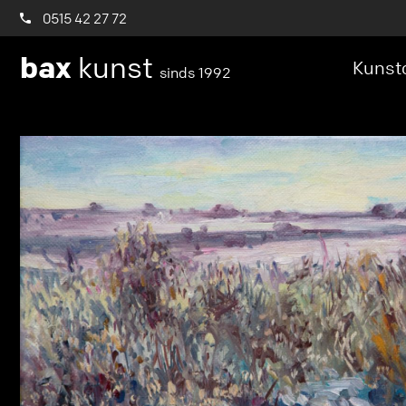
0515 42 27 72
bax
kunst
Kunstc
sinds 1992