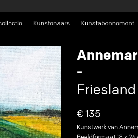
ollectie
Kunstenaars
Kunstabonnement
Annemari
-
Friesland 
€ 135
Kunstwerk van Annemar
Beeldformaat 18 x 24 c