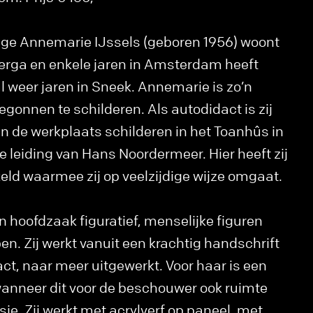
ige Annemarie IJssels (geboren 1956) woont
gerga en enkele jaren in Amsterdam heeft
 weer jaren in Sneek. Annemarie is zo’n
egonnen te schilderen. Als autodidact is zij
 de werkplaats schilderen in het Toanhûs in
e leiding van Hans Noordermeer. Hier heeft zij
keld waarmee zij op veelzijdige wijze omgaat.
n hoofdzaak figuratief, menselijke figuren
. Zij werkt vanuit een krachtig handschrift
act, naar meer uitgewerkt. Voor haar is een
wanneer dit voor de beschouwer ook ruimte
sie. Zij werkt met acrylverf op paneel, met