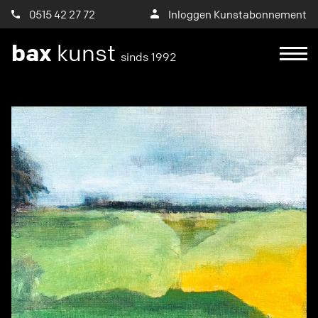
0515 42 27 72
Inloggen Kunstabonnement
bax
kunst
sinds 1992