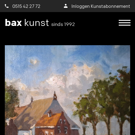
0515 42 27 72
Inloggen Kunstabonnement
bax
kunst
sinds 1992