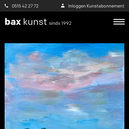
0515 42 27 72
Inloggen Kunstabonnement
bax
kunst
sinds 1992