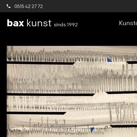
0515 42 27 72
bax
kunst
Kunstc
sinds 1992