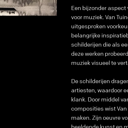
Een bijzonder aspect 
voor muziek. Van Tuin
uitgesproken voorkeur
belangrijke inspiratie
schilderijen die als 
deze werken probeerde
muziek visueel te ver
De schilderijen drage
artiesten, waardoor e
klank. Door middel va
composities wist Van 
maken. Zijn oeuvre 
beeldende kunst en m