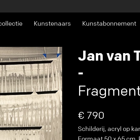
ollectie
Kunstenaars
Kunstabonnement
Jan van 
-
Fragment
€ 790
Schilderij, acryl op k
Formaat 50 x 65 cm. P