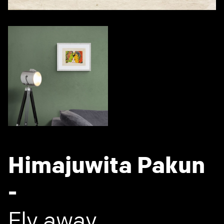
Himajuwita Pakun
-
Fly away