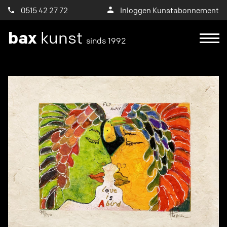
0515 42 27 72
Inloggen Kunstabonnement
bax
kunst
sinds 1992