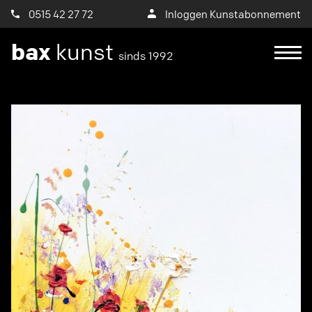
0515 42 27 72
Inloggen Kunstabonnement
bax
kunst
sinds 1992