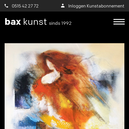
0515 42 27 72
Inloggen Kunstabonnement
bax
kunst
sinds 1992