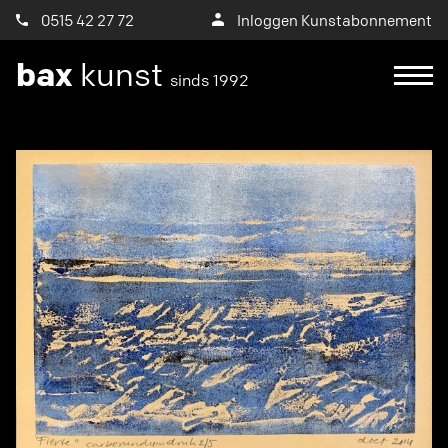
0515 42 27 72
Inloggen Kunstabonnement
bax
kunst
sinds 1992