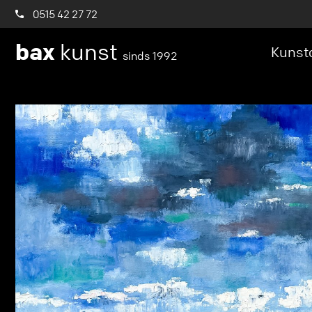
0515 42 27 72
bax
kunst
Kunstc
sinds 1992