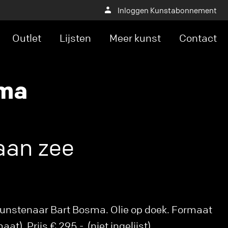
Inloggen Kunstabonnement
Outlet
Lijsten
Meer kunst
Contact
sma
an zee
kunstenaar Bart Bosma. Olie op doek. Formaat
t). Prijs € 295,-. (niet ingelijst)