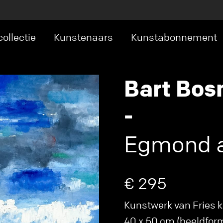
ollectie
Kunstenaars
Kunstabonnement
Bart Bo
-
Egmond a
€ 295
Kunstwerk van Fries 
40 x 50 cm (beeldformaa