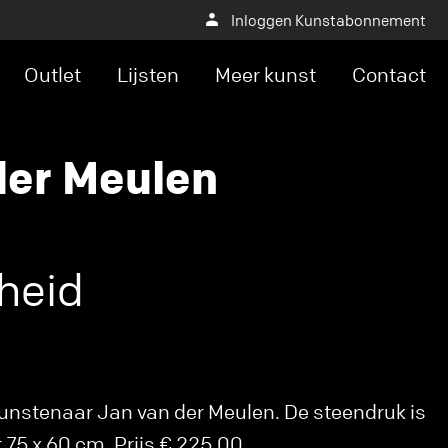
Inloggen Kunstabonnement
Outlet
Lijsten
Meer kunst
Contact
der Meulen
heid
unstenaar Jan van der Meulen. De steendruk is
t 75 x 60 cm. Prijs € 225,00