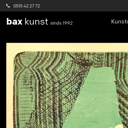
0515 42 27 72
bax
kunst
Kunstc
sinds 1992