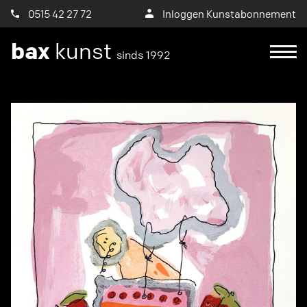
0515 42 27 72
Inloggen Kunstabonnement
bax
kunst
sinds 1992