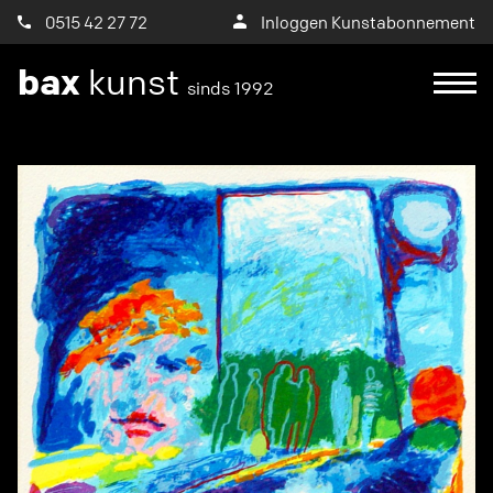
0515 42 27 72
Inloggen Kunstabonnement
bax
kunst
sinds 1992