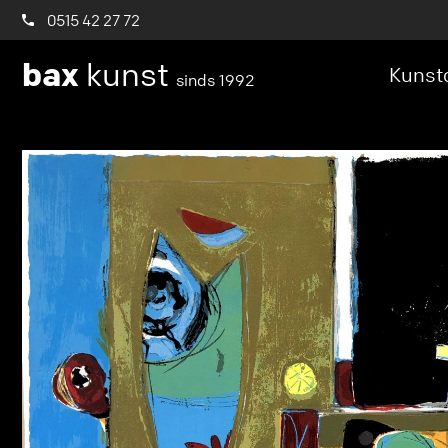
0515 42 27 72
bax
kunst
Kunstc
sinds 1992