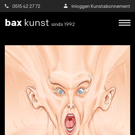
0515 42 27 72
Inloggen Kunstabonnement
bax
kunst
sinds 1992