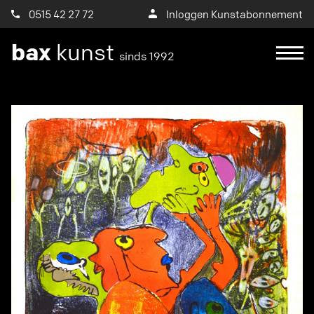
0515 42 27 72
Inloggen Kunstabonnement
bax
kunst
sinds 1992