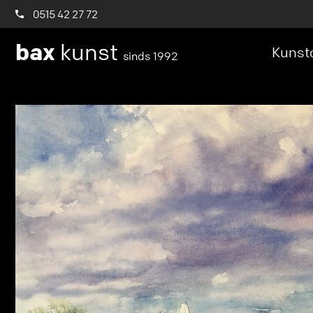
0515 42 27 72
bax
kunst
Kunstc
sinds 1992