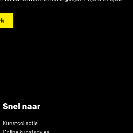
rk
Snel naar
Kunstcollectie
Online kunstadvies