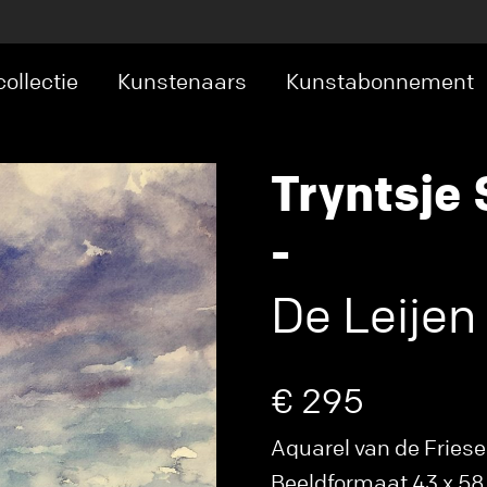
ollectie
Kunstenaars
Kunstabonnement
Tryntsje
-
De Leijen
€ 295
Aquarel van de Friese
Beeldformaat 43 x 58. 