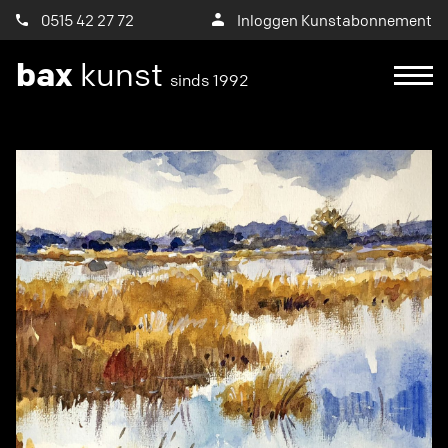
0515 42 27 72
Inloggen Kunstabonnement
bax
kunst
sinds 1992