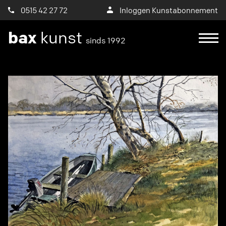
0515 42 27 72
Inloggen Kunstabonnement
bax
kunst
sinds 1992