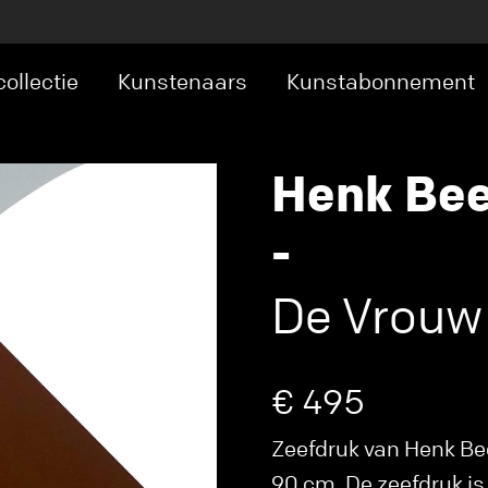
ollectie
Kunstenaars
Kunstabonnement
Henk Be
-
De Vrouw 
€ 495
Zeefdruk van Henk Bee
90 cm. De zeefdruk is 