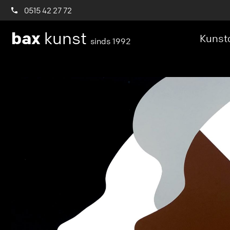
0515 42 27 72
bax
kunst
Kunstc
sinds 1992