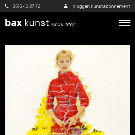
0515 42 27 72
Inloggen Kunstabonnement
bax
kunst
sinds 1992