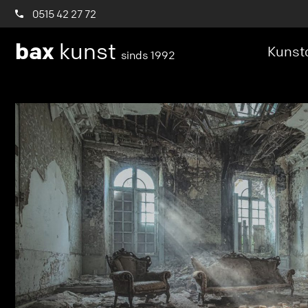
0515 42 27 72
bax
kunst
Kunstc
sinds 1992