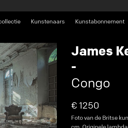
ollectie
Kunstenaars
Kunstabonnement
James K
-
Congo
€ 1250
Foto van de Britse k
cm. Originele lambda f