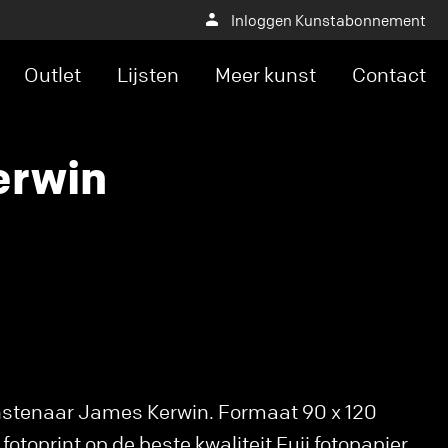
Inloggen Kunstabonnement
Outlet
Lijsten
Meer kunst
Contact
erwin
unstenaar James Kerwin. Formaat 90 x 120
otoprint op de beste kwaliteit Fuji fotopapier,