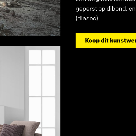
geperst op dibond, e
(diasec).
Koop dit kunstwe