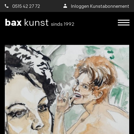
0515 42 27 72
Inloggen Kunstabonnement
bax
kunst
sinds 1992