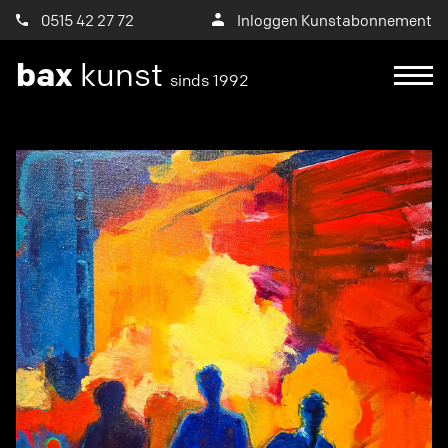
0515 42 27 72
Inloggen Kunstabonnement
bax
kunst
sinds 1992