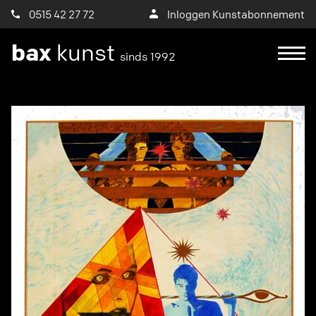
0515 42 27 72
Inloggen Kunstabonnement
bax
kunst
sinds 1992