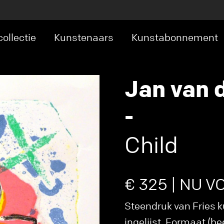
ollectie
Kunstenaars
Kunstabonnement
Jan van 
-
Child
€ 325 | NU V
Steendruk van Fries k
ingelijst. Formaat (be