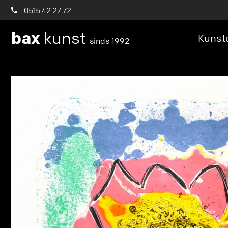
0515 42 27 72
bax
kunst
Kunstc
sinds 1992