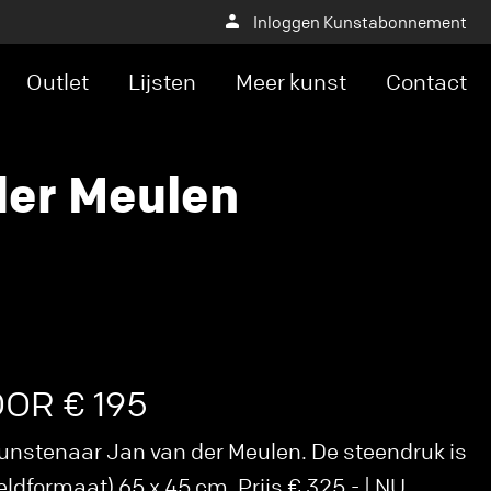
Inloggen Kunstabonnement
Outlet
Lijsten
Meer kunst
Contact
der Meulen
OOR € 195
unstenaar Jan van der Meulen. De steendruk is
eldformaat) 65 x 45 cm. Prijs € 325,- | NU