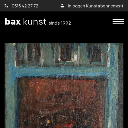
0515 42 27 72
Inloggen Kunstabonnement
bax
kunst
sinds 1992