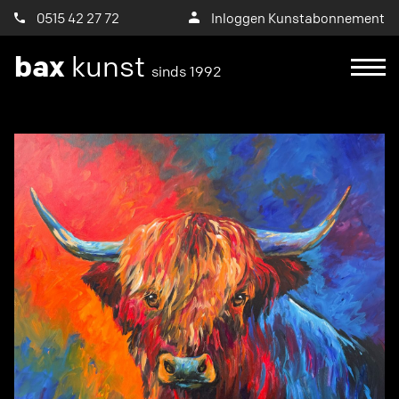
0515 42 27 72
Inloggen Kunstabonnement
bax
kunst
sinds 1992