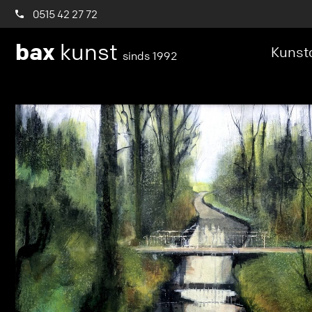
0515 42 27 72
bax
kunst
Kunstc
sinds 1992