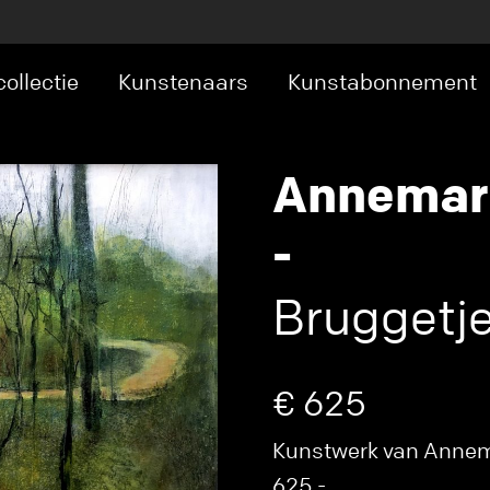
ollectie
Kunstenaars
Kunstabonnement
Annemari
-
Bruggetj
€ 625
Kunstwerk van Annema
625,-