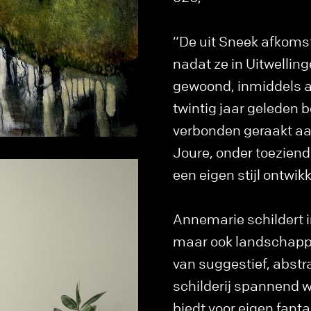
“De uit Sneek afkoms
nadat ze in Uitwellin
gewoond, inmiddels al
twintig jaar geleden b
verbonden geraakt aan
Joure, onder toeziend
een eigen stijl ontwik
Annemarie schildert i
maar ook landschappen
van suggestief, abstr
schilderij spannend 
biedt voor eigen fanta