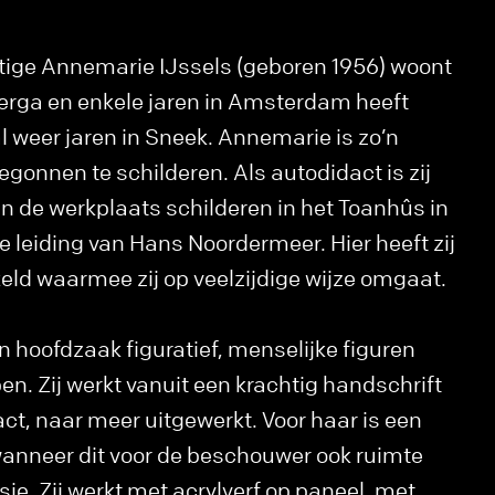
tige Annemarie IJssels (geboren 1956) woont
gerga en enkele jaren in Amsterdam heeft
 weer jaren in Sneek. Annemarie is zo’n
egonnen te schilderen. Als autodidact is zij
 de werkplaats schilderen in het Toanhûs in
e leiding van Hans Noordermeer. Hier heeft zij
keld waarmee zij op veelzijdige wijze omgaat.
n hoofdzaak figuratief, menselijke figuren
. Zij werkt vanuit een krachtig handschrift
act, naar meer uitgewerkt. Voor haar is een
wanneer dit voor de beschouwer ook ruimte
sie. Zij werkt met acrylverf op paneel, met