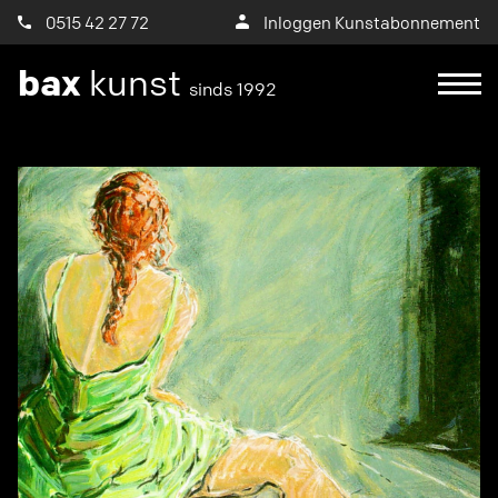
0515 42 27 72
Inloggen Kunstabonnement
bax
kunst
sinds 1992