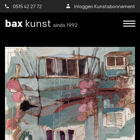
0515 42 27 72
Inloggen Kunstabonnement
bax
kunst
sinds 1992