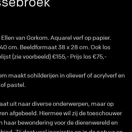
ssebroek
Ellen van Gorkom. Aquarel verf op papier.
x 40 cm. Beeldformaat 38 x 28 cm. Ook los
lijst (zie voorbeeld) €155,- Prijs los €75,-
m maakt schilderijen in olieverf of acrylverf en
of pastel.
aat uit naar diverse onderwerpen, maar op
ren afgebeeld. Hiermee wil zij de toeschouwer
 haar bewondering voor de dierenwereld en
ied. Zij doet veel inspiratie op in de natuur en