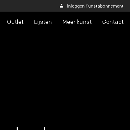
Inloggen Kunstabonnement
Outlet
Lijsten
Meer kunst
Contact
apps/baxkunst/public/wp-
axkunst/public/wp-