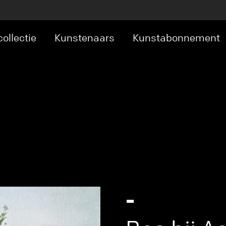
ollectie
Kunstenaars
Kunstabonnement
type bool in
/srv/users/baxkunst-2mdiyjs5gks/
neratesocials.php
on line
14
ct in
/srv/users/baxkunst-2mdiyjs5gks/apps/b
neratesocials.php
on line
14
-