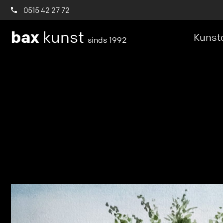
0515 42 27 72
bax
kunst
Kunstc
sinds 1992
Notice
: Trying to access array offset on value of 
content/themes/baxtheme/inc/socials/autoge
Notice
: Trying to get property 'name' of non-obje
content/themes/baxtheme/inc/socials/autoge