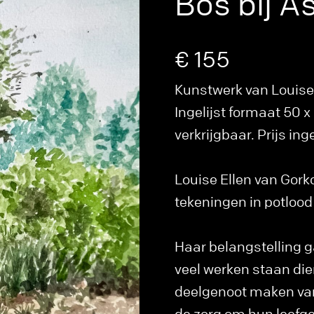
Bos bij A
€ 155
Kunstwerk van Louise 
Ingelijst formaat 50 
verkrijgbaar. Prijs inge
Louise Ellen van Gorko
tekeningen in potlood 
Haar belangstelling g
veel werken staan die
deelgenoot maken van
de zorg om hun leefgeb