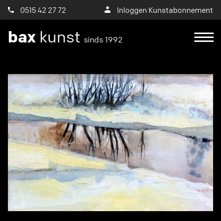
0515 42 27 72
Inloggen Kunstabonnement
bax
kunst
sinds 1992