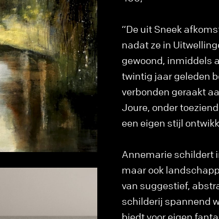
“De uit Sneek afkoms
nadat ze in Uitwellin
gewoond, inmiddels al
twintig jaar geleden b
verbonden geraakt aan
Joure, onder toeziend
een eigen stijl ontwik
Annemarie schildert i
maar ook landschappen
van suggestief, abstr
schilderij spannend 
biedt voor eigen fanta