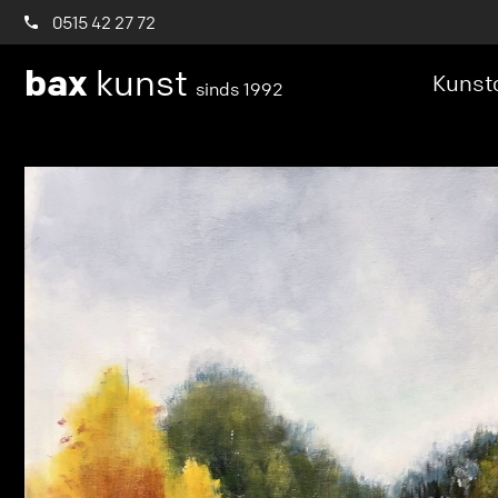
0515 42 27 72
bax
kunst
Kunstc
sinds 1992