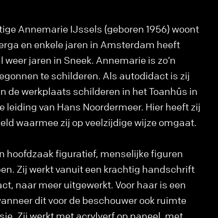
tige Annemarie IJssels (geboren 1956) woont
gerga en enkele jaren in Amsterdam heeft
 weer jaren in Sneek. Annemarie is zo’n
egonnen te schilderen. Als autodidact is zij
 de werkplaats schilderen in het Toanhûs in
e leiding van Hans Noordermeer. Hier heeft zij
keld waarmee zij op veelzijdige wijze omgaat.
n hoofdzaak figuratief, menselijke figuren
. Zij werkt vanuit een krachtig handschrift
act, naar meer uitgewerkt. Voor haar is een
wanneer dit voor de beschouwer ook ruimte
sie. Zij werkt met acrylverf op paneel, met