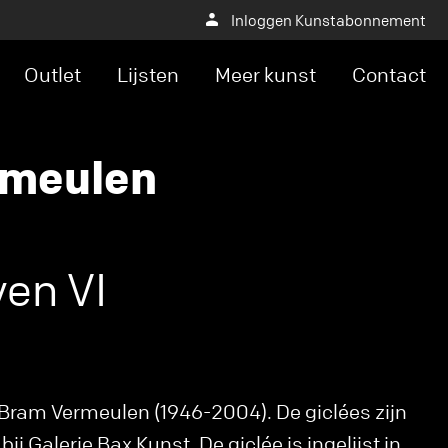
Inloggen Kunstabonnement
Outlet
Lijsten
Meer kunst
Contact
rmeulen
en VI
Bram Vermeulen (1946-2004). De giclées zijn
bij Galerie Bax Kunst. De giclée is ingelijst in