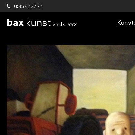
0515 42 27 72
bax
kunst
Kunstc
sinds 1992