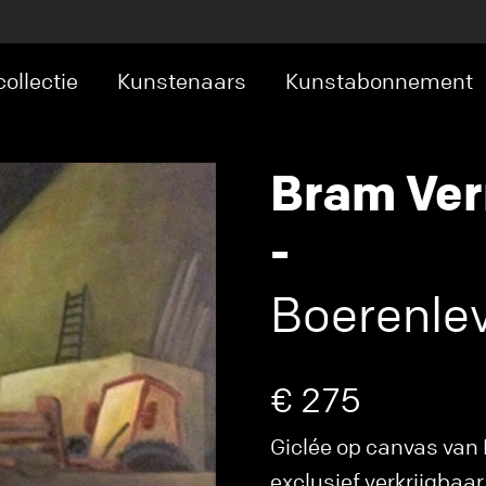
ollectie
Kunstenaars
Kunstabonnement
Bram Ve
-
Boerenlev
€ 275
Giclée op canvas van 
exclusief verkrijgbaar 