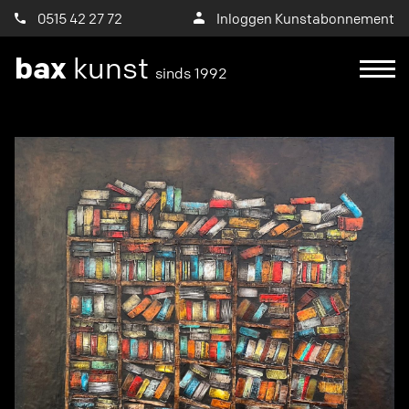
0515 42 27 72
Inloggen Kunstabonnement
bax
kunst
sinds 1992