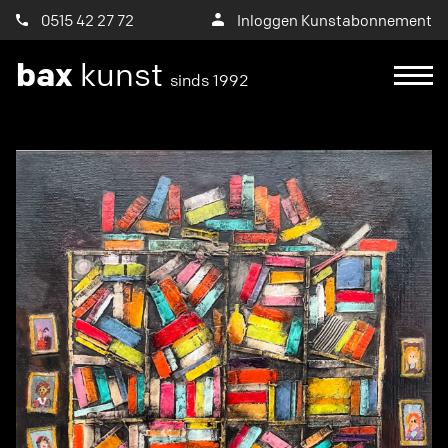
0515 42 27 72
Inloggen Kunstabonnement
bax
kunst
sinds 1992