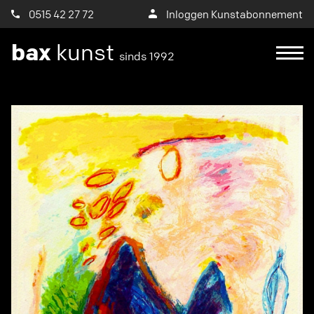
0515 42 27 72
Inloggen Kunstabonnement
bax
kunst
sinds 1992