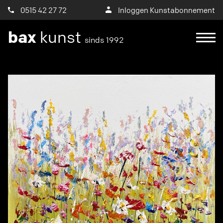
0515 42 27 72
Inloggen Kunstabonnement
bax
kunst
sinds 1992