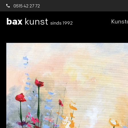
0515 42 27 72
bax
kunst
Kunstc
sinds 1992