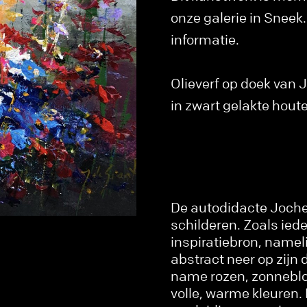
onze galerie in Snee
informatie.
Olieverf op doek van 
in zwart gelakte houten
De autodidacte Jochem
schilderen. Zoals iede
inspiratiebron, name
abstract neer op zijn 
name rozen, zonneblo
volle, warme kleuren