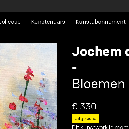
ollectie
Kunstenaars
Kunstabonnement
Jochem d
-
Bloemen 
€ 330
Uitgeleend
Dit kunstwerk is mome