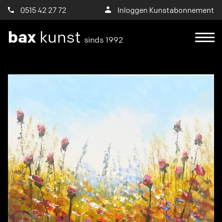
0515 42 27 72
Inloggen Kunstabonnement
bax
kunst
sinds 1992