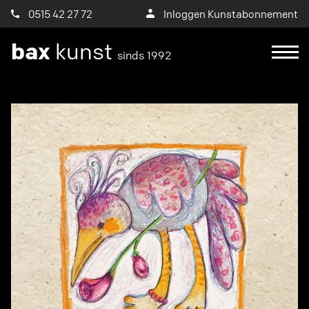
0515 42 27 72
Inloggen Kunstabonnement
bax
kunst
sinds 1992