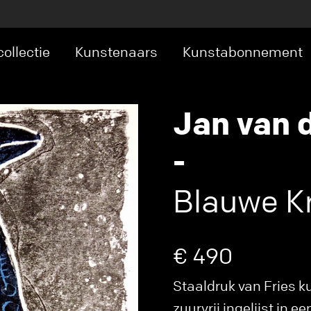
ollectie
Kunstenaars
Kunstabonnement
Jan van 
-
Blauwe K
€ 490
Staaldruk van Fries k
zuurvrij ingelijst in e