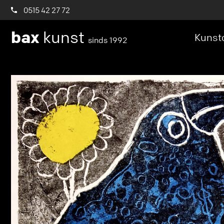
0515 42 27 72
bax
kunst
Kunstc
sinds 1992