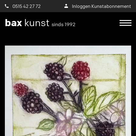
0515 42 27 72
Inloggen Kunstabonnement
bax
kunst
sinds 1992