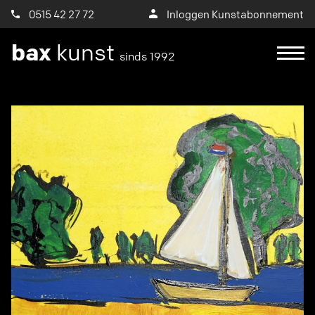
0515 42 27 72
Inloggen Kunstabonnement
bax
kunst
sinds 1992