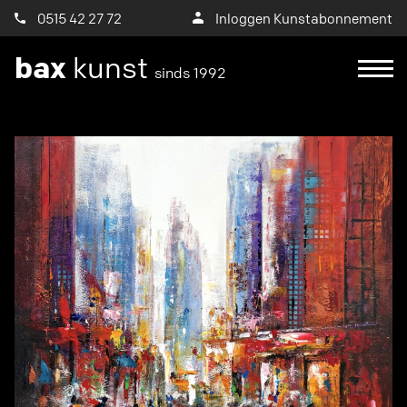
0515 42 27 72
Inloggen Kunstabonnement
bax
kunst
sinds 1992