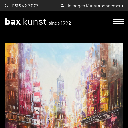
0515 42 27 72
Inloggen Kunstabonnement
bax
kunst
sinds 1992