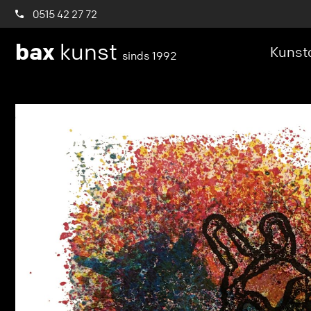
0515 42 27 72
bax
kunst
Kunstc
sinds 1992