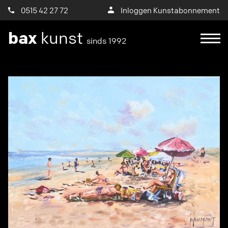
0515 42 27 72
Inloggen Kunstabonnement
bax
kunst
sinds 1992